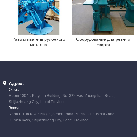
Оборудование для резки и
Разматыватель рулонного
сварки
металла
Адрес:
Офис:
Room 1304，Kaiyuan Building, No. 322 East Zhongshan Road,
Shijiazhuang City, Hebei Province
Завод:
North Hutuo River Bridge, Airport Road, Zhizhao Industrial Zone,
JiumenTown, Shijiazhuang City, Hebei Province